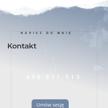
NAPISZ DO MNIE
Kontakt
696 811 513
Umów sesję