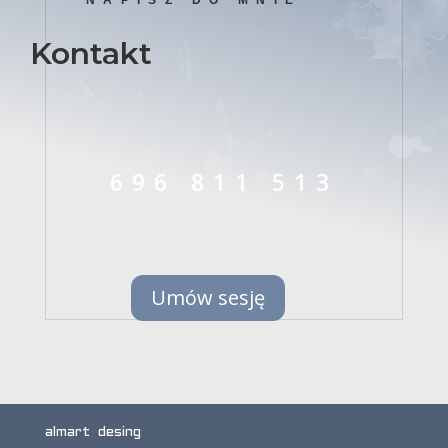
Kontakt
696 811 513
Umów sesję
almart desing